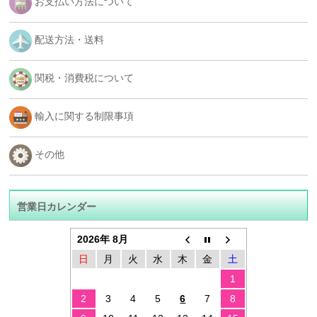
お支払い方法について
配送方法・送料
関税・消費税について
輸入に関する制限事項
その他
営業日カレンダー
2026年 8月
日
月
火
水
木
金
土
1
2
3
4
5
6
7
8