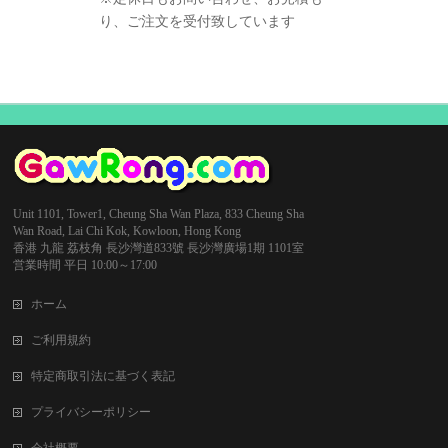
り、ご注文を受付致しています
Unit 1101, Tower1, Cheung Sha Wan Plaza, 833 Cheung Sha
Wan Road, Lai Chi Kok, Kowloon, Hong Kong
香港 九龍 荔枝角 長沙灣道833號 長沙灣廣場1期 1101室
営業時間 平日 10:00～17:00
ホーム
ご利用規約
特定商取引法に基づく表記
プライバシーポリシー