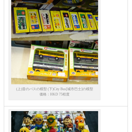
(上)昔のバスの模型 (下)City Bus[城市巴士]の模型
価格：HKD 75程度