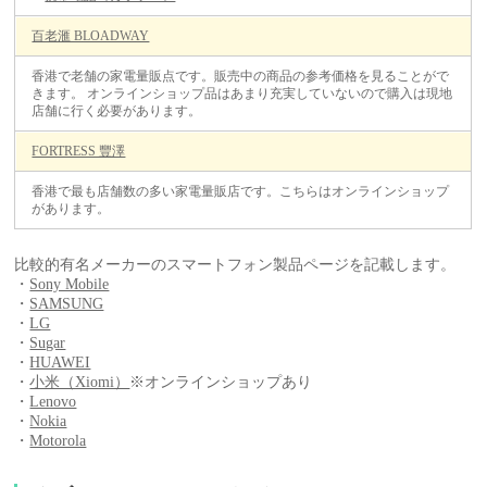
百老滙 BLOADWAY
香港で老舗の家電量販点です。販売中の商品の参考価格を見ることがで
きます。 オンラインショップ品はあまり充実していないので購入は現地
店舗に行く必要があります。
FORTRESS 豐澤
香港で最も店舗数の多い家電量販店です。こちらはオンラインショップ
があります。
比較的有名メーカーのスマートフォン製品ページを記載します。
・
Sony Mobile
・
SAMSUNG
・
LG
・
Sugar
・
HUAWEI
・
小米（Xiomi）
※オンラインショップあり
・
Lenovo
・
Nokia
・
Motorola