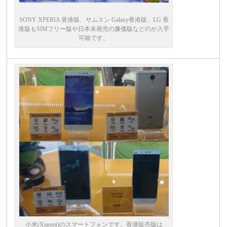
SONY XPERIA 香港版、サムスン Galaxy香港版、LG 香
港版もSIMフリー版や日本未発売の廉価版などのが入手
可能です。
小米(Xiaomi)のスマートフォンです。香港販売版は