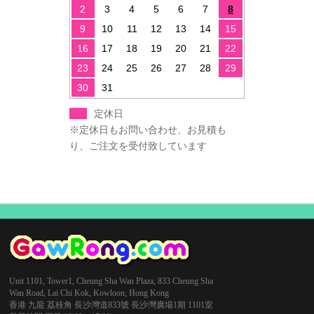
2
3
4
5
6
7
8
9
10
11
12
13
14
15
16
17
18
19
20
21
22
23
24
25
26
27
28
29
30
31
定休日
※定休日もお問い合わせ、お見積も
り、ご注文を受付致しています
Unit 1101, Tower1, Cheung Sha Wan Plaza, 833 Cheung Sha
Wan Road, Lai Chi Kok, Kowloon, Hong Kong
香港 九龍 荔枝角 長沙灣道833號 長沙灣廣場1期 1101室