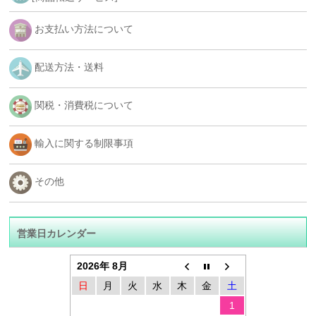
お支払い方法について
配送方法・送料
関税・消費税について
輸入に関する制限事項
その他
営業日カレンダー
2026年 8月
日
月
火
水
木
金
土
1