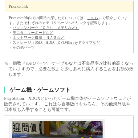
Price.com.hk
Price.com.hk内での商品の探した方については「
こちら
」で紹介していま
す。またそれぞれのカテゴリページへのリンクを記載します。
・
パソコンパーツ（ＣＰＵ、メモリなど）
・
モニタ、キーボードなど
・
ネットワーク機器・ＮＡＳなど
・
ストレージ（SSD、HDD、DVD/Blu-rayドライブなど）
・
その他パーツ
※一個数ドルのパーツ、ケーブルなどは不良品率が比較的高くなっ
ていますので、必要な数より少し多めに購入することをお勧め致
します。
ゲーム機・ゲームソフト
PlayStation、XBOXといったゲーム機本体やゲームソフトウェアが
販売されています。 これはら香港版はもちろん、その他海外版や
日本版も入手することも可能です。