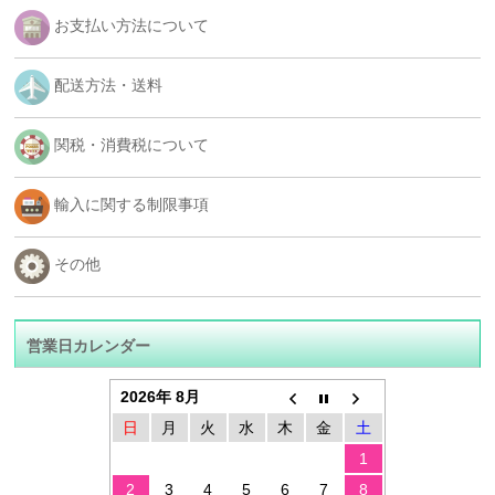
お支払い方法について
配送方法・送料
関税・消費税について
輸入に関する制限事項
その他
営業日カレンダー
2026年 8月
日
月
火
水
木
金
土
1
2
3
4
5
6
7
8