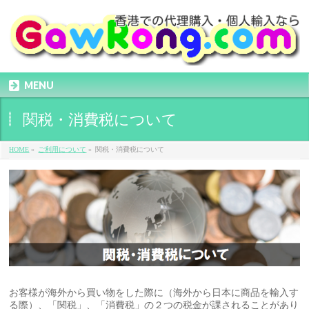
MENU
関税・消費税について
HOME
»
ご利用について
»
関税・消費税について
お客様が海外から買い物をした際に（海外から日本に商品を輸入す
る際）、「関税」、「消費税」の２つの税金が課されることがあり