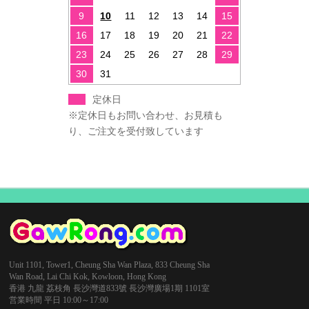
9
10
11
12
13
14
15
16
17
18
19
20
21
22
23
24
25
26
27
28
29
30
31
定休日
※定休日もお問い合わせ、お見積も
り、ご注文を受付致しています
Unit 1101, Tower1, Cheung Sha Wan Plaza, 833 Cheung Sha
Wan Road, Lai Chi Kok, Kowloon, Hong Kong
香港 九龍 荔枝角 長沙灣道833號 長沙灣廣場1期 1101室
営業時間 平日 10:00～17:00