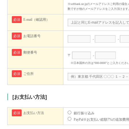
※softbank.ne.jpのメールアドレスご利
数ですが他のメールアドレスをご入力頂けます
必須
E-mail（確認用）
必須
お電話番号
-
-
必須
郵便番号
〒
-
※日本国外の方は"000-0000"とご入力くださ
必須
ご住所
[お支払い方法]
必須
お支払い方法
銀行振り込み
PayPal※お支払い総額7%の追加