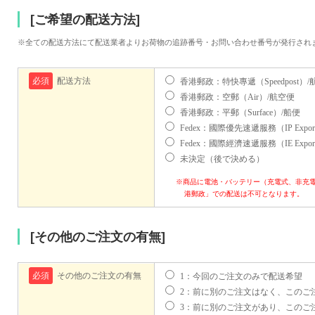
[ご希望の配送方法]
※全ての配送方法にて配送業者よりお荷物の追跡番号・お問い合わせ番号が発行され
必須
配送方法
香港郵政：特快專遞（Speedpost）
香港郵政：空郵（Air）/航空便
香港郵政：平郵（Surface）/船便
Fedex：國際優先速遞服務（IP Expo
Fedex：國際經濟速遞服務（IE Expo
未決定（後で決める）
※商品に電池・バッテリー（充電式、非充
港郵政」での配送は不可となります。
[その他のご注文の有無]
必須
その他のご注文の有無
1：今回のご注文のみで配送希望
2：前に別のご注文はなく、このご
3：前に別のご注文があり、このご