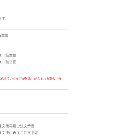
ます。
/航空便
rt）/航空便
rt）/航空便
電式全てのタイプが対象）が含まれる場合「香
注文後再度ご注文予定
注文後に再度ご注文予定