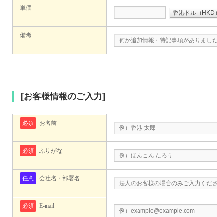
単価
備考
[お客様情報のご入力]
必須
お名前
必須
ふりがな
任意
会社名・部署名
必須
E-mail